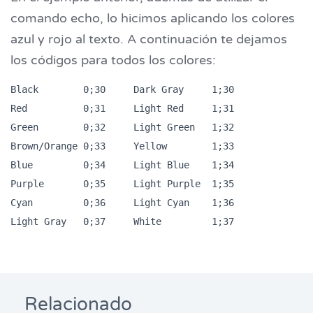
comando echo, lo hicimos aplicando los colores
azul y rojo al texto. A continuación te dejamos
los códigos para todos los colores:
Black        0;30     Dark Gray     1;30

Red          0;31     Light Red     1;31

Green        0;32     Light Green   1;32

Brown/Orange 0;33     Yellow        1;33

Blue         0;34     Light Blue    1;34

Purple       0;35     Light Purple  1;35

Cyan         0;36     Light Cyan    1;36

Relacionado