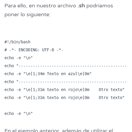
Para ello, en nuestro archivo
.sh
podríamos
poner lo siguiente:
#!/bin/bash

# -*- ENCODING: UTF-8 -*-

echo -e "\n"

echo "-------------------------------------------------
echo -e "\e[1;34m Texto en azul\e[0m"

echo "-------------------------------------------------
echo -e "\e[1;31m texto en rojo\e[0m	Otro texto"

echo -e "\e[1;31m texto en rojo\e[0m	Otro texto"

En el ejemplo anterior, además de utilizar el