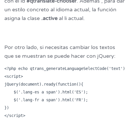
con el id
#qtranslate-chooser
. Además , para dar
un estilo concreto al idioma actual, la función
asigna la clase
.active
al li actual.
Por otro lado, si necesitas cambiar los textos
que se muestran se puede hacer con jQuery:
<?php echo qtrans_generateLanguageSelectCode('text'); ?
<script>

jQuery(document).ready(function(){

    $('.lang-es a span').html('ES');

    $('.lang-fr a span').html('FR');

})

</script>