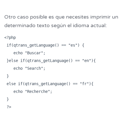
Otro caso posible es que necesites imprimir un
determinado texto según el idioma actual:
<?php 

 if(qtrans_getLanguage() == "es") {

    echo "Buscar";

 }else if(qtrans_getLanguage() == "en"){

    echo "Search";

 }

 else if(qtrans_getLanguage() == "fr"){

    echo "Recherche";

 }

 ?>