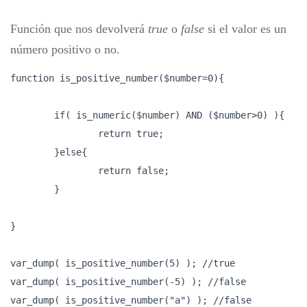
Función que nos devolverá
true
o
false
si el valor es un
número positivo o no.
function is_positive_number($number=0){

	if( is_numeric($number) AND ($number>0) ){

		return true;

	}else{

		return false;

	}

}

var_dump( is_positive_number(5) ); //true

var_dump( is_positive_number(-5) ); //false

var_dump( is_positive_number("a") ); //false