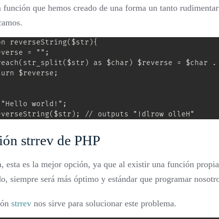
 función que hemos creado de una forma un tanto rudimentar
camos.
n reverseString($str){

verse = "";

reach(str_split($str) as $char) $reverse = $char . 
urn $reverse;

"Hello world!";

everseString($str); // outputs "!dlrow olleH"
ión strrev de PHP
, esta es la mejor opción, ya que al existir una función propi
do, siempre será más óptimo y estándar que programar nosotro
ión
strrev
nos sirve para solucionar este problema.