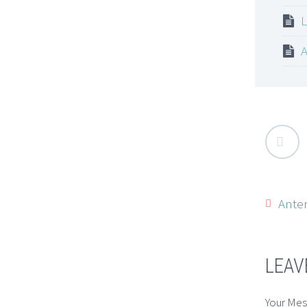
L
A
Anter
LEAV
Your Me