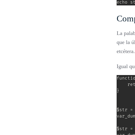
echo s
Comp
La palab
que la ú
etcétera.
Igual qu
functio
    re
}

$str = 
var_du
$str = 