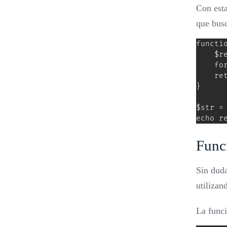
Con esta
que bus
functio
    $re
    fo
    ret
}

$str = 
echo r
Func
Sin duda
utilizan
La func