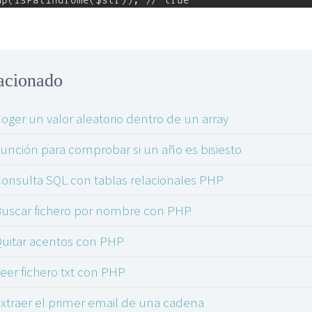
mp(isPalindrome($str)); // true
acionado
oger un valor aleatorio dentro de un array
unción para comprobar si un año es bisiesto
onsulta SQL con tablas relacionales PHP
uscar fichero por nombre con PHP
uitar acentos con PHP
eer fichero txt con PHP
xtraer el primer email de una cadena