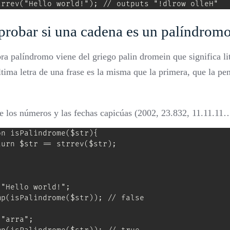
trrev("Hello world!"); // outputs "!dlrow olleH"
robar si una cadena es un palíndrom
ra palíndromo viene del griego palin dromein que significa lit
ltima letra de una frase es la misma que la primera, que la pen
e los números y las fechas capicúas (2002, 23.832, 11.11.11…)
n isPalindrome($str){

turn $str == strrev($str);

"Hello world!";

mp(isPalindrome($str)); // false

"arra";
