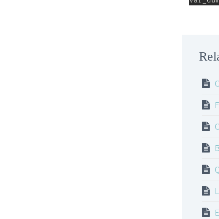
var_du
Rel
C
F
C
B
Q
L
E