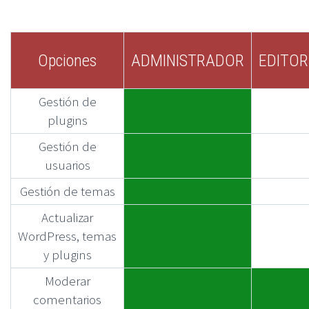
Opciones
ADMINISTRADOR
EDITOR
Gestión de
plugins
Gestión de
usuarios
Gestión de temas
Actualizar
WordPress, temas
y plugins
Moderar
comentarios