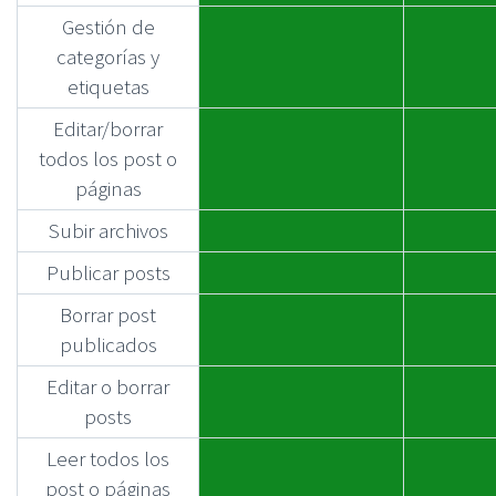
Gestión de
categorías y
etiquetas
Editar/borrar
todos los post o
páginas
Subir archivos
Publicar posts
Borrar post
publicados
Editar o borrar
posts
Leer todos los
post o páginas