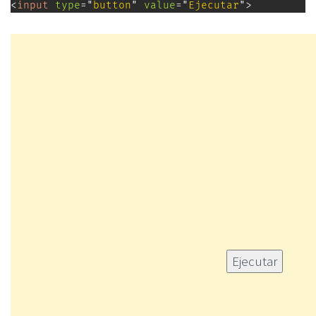
<
input
type
=
"
button
"
value
=
"
Ejecutar
"
>