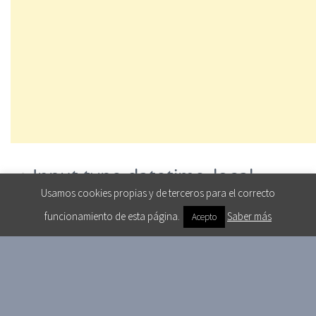
Input type datetime-local
Usamos cookies propias y de terceros para el correcto
Campo para introducir fecha y hora, sin zona
funcionamiento de esta página.
Saber más
Acepto
horaria específica.
<
input
type
=
"
datetime-local
"
>