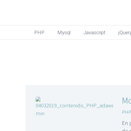
PHP
Mysql
Javascript
jQuer
Modelo vista cont
Mo
PH
En 
de o