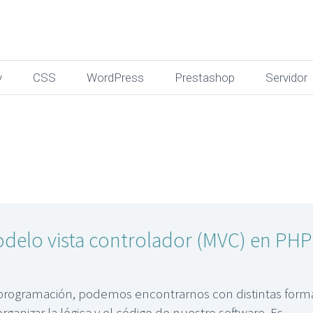
y
CSS
WordPress
Prestashop
Servidor
rolador
delo vista controlador (MVC) en PHP
P
programación, podemos encontrarnos con distintas form
rganizar la lógica y el código de nuestro software. Es