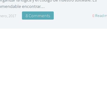
omendable encontrar…
8 Comments
Read m
nero, 2017