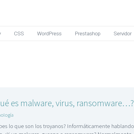
y
CSS
WordPress
Prestashop
Servidor
ué es malware, virus, ransomware…?
ología
bes lo que son los troyanos? Informáticamente hablando
ro. ¿Y un malware, gusano o ransomware? Normalmente