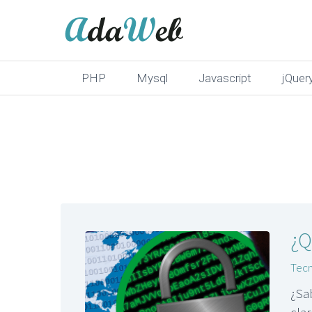
PHP
Mysql
Javascript
jQuer
adware
¿Q
Tecn
¿Sa
cla