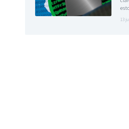
est
13 ju