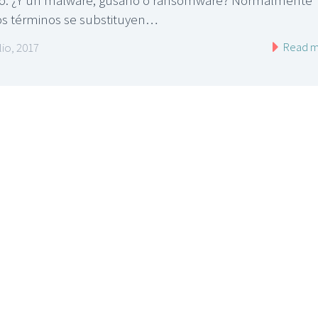
os términos se substituyen…
Read m
lio, 2017