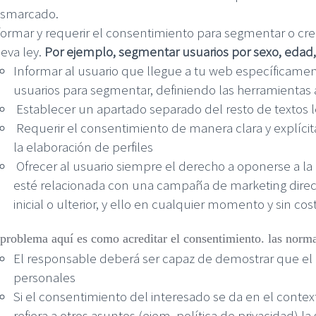
smarcado.
formar y requerir el consentimiento para segmentar o cre
eva ley.
Por ejemplo, segmentar usuarios por sexo, edad, l
Informar al usuario que llegue a tu web específicament
usuarios para segmentar, definiendo las herramientas a u
Establecer un apartado separado del resto de textos l
Requerir el consentimiento de manera clara y explícita 
la elaboración de perfiles
Ofrecer al usuario siempre el derecho a oponerse a la
esté relacionada con una campaña de marketing direct
inicial o ulterior, y ello en cualquier momento y sin co
 problema aquí es como acreditar el consentimiento. las norma
El responsable deberá ser capaz de demostrar que el u
personales
Si el consentimiento del interesado se da en el conte
refiera a otros asuntos (ejem. política de privacidad) 