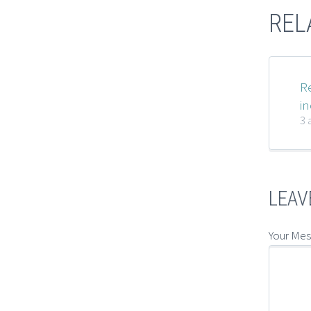
REL
R
i
3 
LEAV
Your Me