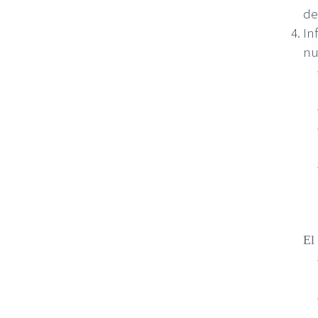
de
In
nu
El