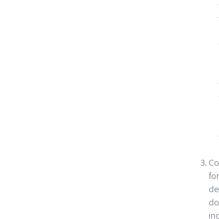
Co
fo
de
do
in