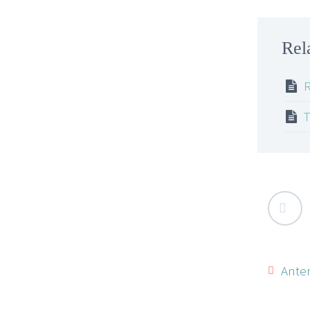
Rel
R
T
Anter