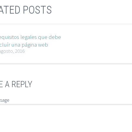
ATED POSTS
equisitos legales que debe
ncluír una página web
agosto, 2016
E A REPLY
ssage