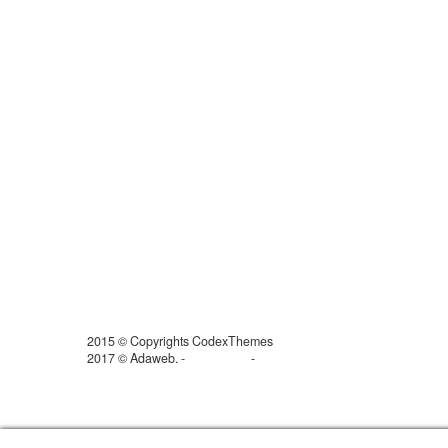
2015 © Copyrights CodexThemes
2017 © Adaweb. -
Aviso legal
-
Política de privacidad