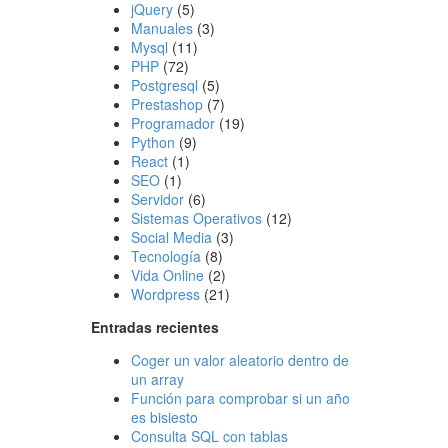
jQuery
(5)
Manuales
(3)
Mysql
(11)
PHP
(72)
Postgresql
(5)
Prestashop
(7)
Programador
(19)
Python
(9)
React
(1)
SEO
(1)
Servidor
(6)
Sistemas Operativos
(12)
Social Media
(3)
Tecnología
(8)
Vida Online
(2)
Wordpress
(21)
Entradas recientes
Coger un valor aleatorio dentro de
un array
Función para comprobar si un año
es bisiesto
Consulta SQL con tablas